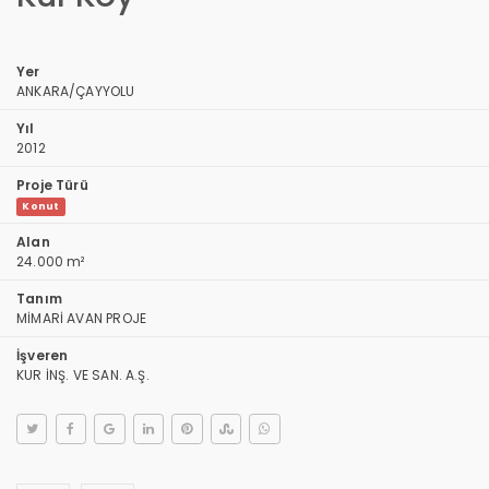
Yer
ANKARA/ÇAYYOLU
Yıl
2012
Proje Türü
Konut
Alan
24.000 m²
Tanım
MİMARİ AVAN PROJE
İşveren
KUR İNŞ. VE SAN. A.Ş.