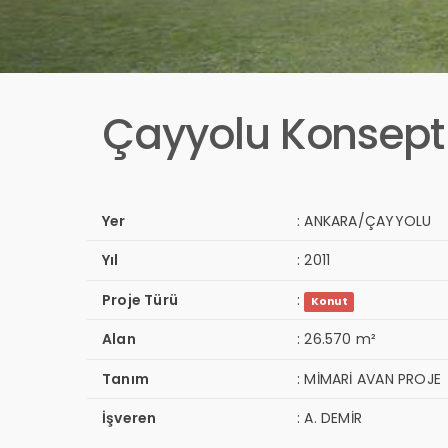
Çayyolu Konsept
Yer
:
ANKARA/ÇAYYOLU
Yıl
:
2011
Proje Türü
:
Konut
Alan
:
26.570 m²
Tanım
:
MİMARİ AVAN PROJE
İşveren
:
A. DEMİR