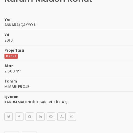
Yer
ANKARA/ÇAYYOLU
Yıl
2010
Proje Türü
Konut
Alan
2.600 m²
Tanım
MİMARİ PROJE
İşveren
KARUM MADENCİLİK SAN. VE TİC. A.Ş.