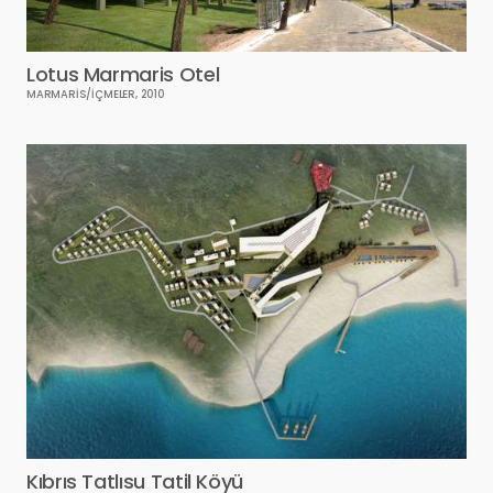
Lotus Marmaris Otel
MARMARİS/İÇMELER, 2010
Kıbrıs Tatlısu Tatil Köyü