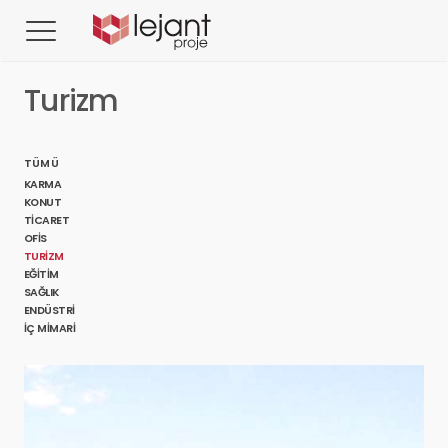
Turizm
TÜMÜ
KARMA
KONUT
TICARET
OFIS
TURIZM
EĞITIM
SAĞLIK
ENDÜSTRI
İÇ MIMARI