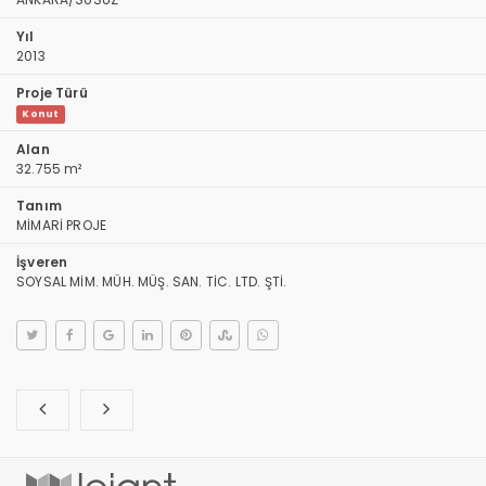
Yıl
2013
Proje Türü
Konut
Alan
32.755 m²
Tanım
MİMARİ PROJE
İşveren
SOYSAL MİM. MÜH. MÜŞ. SAN. TİC. LTD. ŞTİ.