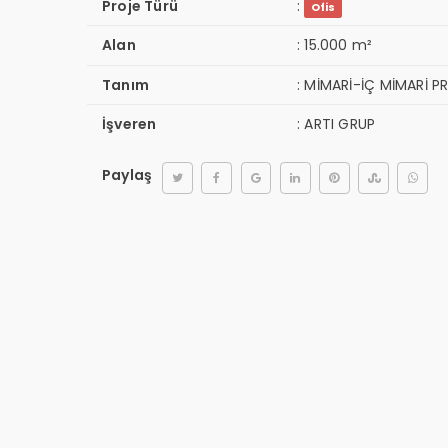
Proje Türü
:
Ofis
Alan
:
15.000 m²
Tanım
:
MİMARİ-İÇ MİMARİ P
İşveren
:
ARTI GRUP
Paylaş
Hakkımı
Takım
Projeler