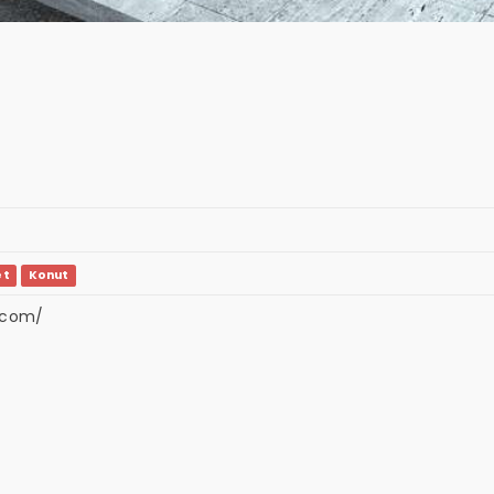
et
Konut
.com/