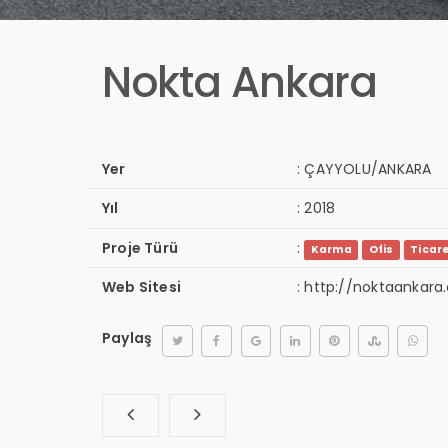
Nokta Ankara
Yer
:
ÇAYYOLU/ANKARA
Yıl
:
2018
Proje Türü
:
Karma
Ofis
Ticar
Web Sitesi
:
http://noktaankara
Paylaş